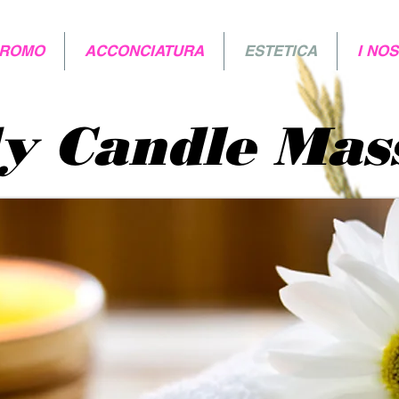
ROMO
ACCONCIATURA
ESTETICA
I NO
y Candle Mas